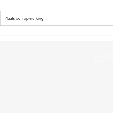
Van 26 juli t/
zijn er elke z
Plaats een opmerking...
woensdag ron
hoeft zich ni
zaterdag start 
Rondleidingen
zomervakantie 2026
Design |
2025