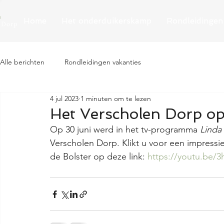
Home
Het onderduikerskamp
Rondleidingen
Alle berichten
Rondleidingen vakanties
4 jul 2023
1 minuten om te lezen
Het Verscholen Dorp o
Op 30 juni werd in het tv-programma 
Linda
Verscholen Dorp. Klikt u voor een impressi
de Bolster op deze link: 
https://youtu.be/