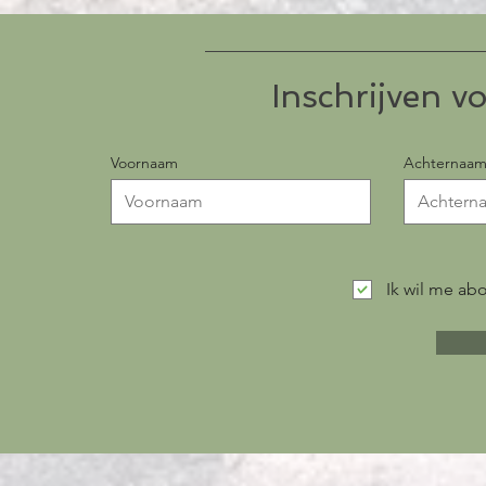
Inschrijven v
Voornaam
Achternaa
Ik wil me abo