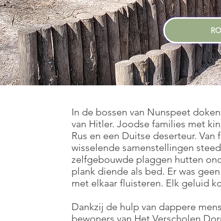
RO
In de bossen van Nunspeet doken 
van Hitler. Joodse families met k
Rus en een Duitse deserteur. Van f
wisselende samenstellingen steed
zelfgebouwde plaggen hutten onde
plank diende als bed. Er was geen 
met elkaar fluisteren. Elk geluid
Dankzij de hulp van dappere men
bewoners van Het Verscholen Dorp