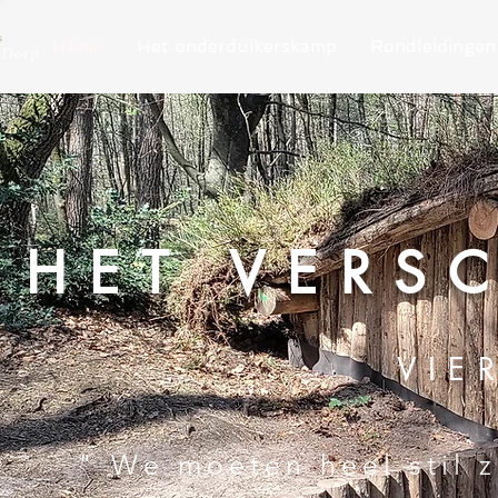
Home
Het onderduikerskamp
Rondleidingen
HET VERS
VIE
" We moeten heel stil z